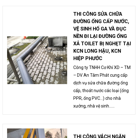
THI CÔNG SỬA CHỮA
ĐƯỜNG ỐNG CẤP NƯỚC,
VỆ SINH HỐ GA VÀ ĐỤC
NỀN ĐI LẠI ĐƯỜNG ỐNG
XẢ TOILET BỊ NGHẸT TẠI
KCN LONG HẬU, KCN
HIỆP PHƯỚC
Công ty TNHH Cơ Khí XD – TM
– DV An Tâm Phát cung cấp
dịch vụ sửa chữa đường ống
cấp, thoát nước các loại (ống
PPR, ống PVC...) cho nhà
xưởng, nhà vệ sinh......
THI CÔNG VÁCH NGĂN