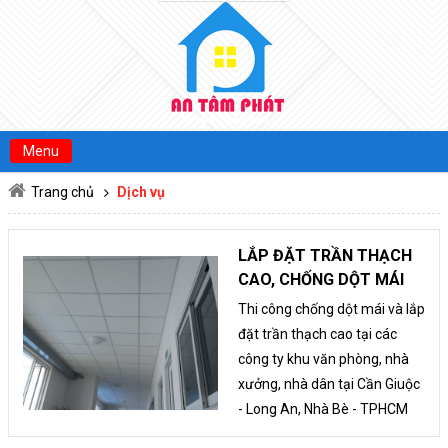
MENU
TRANG CHỦ
GIỚI THIỆU
Menu
DỊCH VỤ
Trang chủ
Dịch vụ
SẢN PHẨM
OPEN SUBMENU
TIN TỨC
LẮP ĐẶT TRẦN THẠCH
CAO, CHỐNG DỘT MÁI
TUYỂN DỤNG
Thi công chống dột mái và lắp
LIÊN HỆ
đặt trần thạch cao tại các
công ty khu văn phòng, nhà
xưởng, nhà dân tại Cần Giuộc
- Long An, Nhà Bè - TPHCM