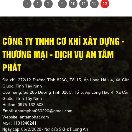
‹
1
2
..
9
10
11
12
13
CÔNG TY TNHH CƠ KHÍ XÂY DỰNG -
THƯƠNG MẠI - DỊCH VỤ AN TÂM
PHÁT
Địa chỉ: 272/12 Đường Tỉnh 826C, Tổ 15, Ấp Long Hậu 4, Xã Cần
Giuộc, Tỉnh Tây Ninh
Cửa hàng: Số 286 Đường Tỉnh 826C, Tổ 5, Ấp Long Hậu 4, Xã Cần
Giuộc, Tỉnh Tây Ninh
Hotline: 0975 132 503
Email: antamphat060220@gmail.com
Website:
antamphat.com
MST:
1101940241
Ngày cấp: 06/2/2020 - Nơi cấp SKHĐT Long An