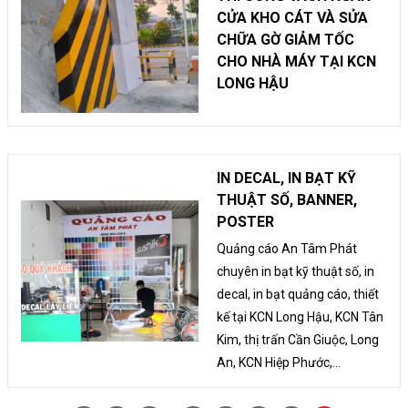
CỬA KHO CÁT VÀ SỬA
CHỮA GỜ GIẢM TỐC
CHO NHÀ MÁY TẠI KCN
LONG HẬU
IN DECAL, IN BẠT KỸ
THUẬT SỐ, BANNER,
POSTER
Quảng cáo An Tâm Phát
chuyên in bạt kỹ thuật số, in
decal, in bạt quảng cáo, thiết
kế tại KCN Long Hậu, KCN Tân
Kim, thị trấn Cần Giuộc, Long
An, KCN Hiệp Phước,...