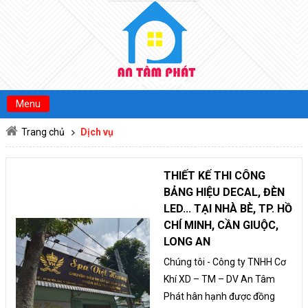
MENU
TRANG CHỦ
GIỚI THIỆU
Menu
DỊCH VỤ
Trang chủ
Dịch vụ
SẢN PHẨM
OPEN SUBMENU
TIN TỨC
THIẾT KẾ THI CÔNG
BẢNG HIỆU DECAL, ĐÈN
TUYỂN DỤNG
LED... TẠI NHÀ BÈ, TP. HỒ
CHÍ MINH, CẦN GIUỘC,
LIÊN HỆ
LONG AN
Chúng tôi - Công ty TNHH Cơ
Khí XD – TM – DV An Tâm
Phát hân hạnh được đồng