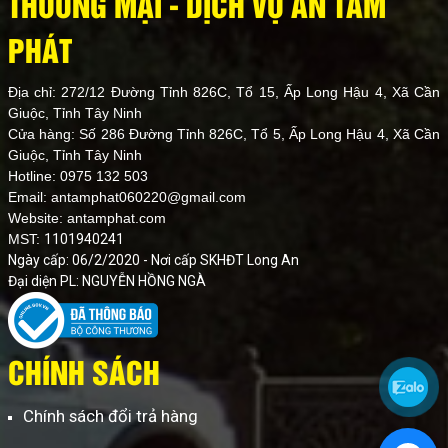
THƯƠNG MẠI - DỊCH VỤ AN TÂM
PHÁT
Địa chỉ: 272/12 Đường Tỉnh 826C, Tổ 15, Ấp Long Hậu 4, Xã Cần
Giuộc, Tỉnh Tây Ninh
Cửa hàng: Số 286 Đường Tỉnh 826C, Tổ 5, Ấp Long Hậu 4, Xã Cần
Giuộc, Tỉnh Tây Ninh
Hotline: 0975 132 503
Email: antamphat060220@gmail.com
Website:
antamphat.com
MST:
1101940241
Ngày cấp: 06/2/2020 - Nơi cấp SKHĐT Long An
Đại diện PL: NGUYỄN HỒNG NGÀ
CHÍNH SÁCH
Chính sách đổi trả hàng