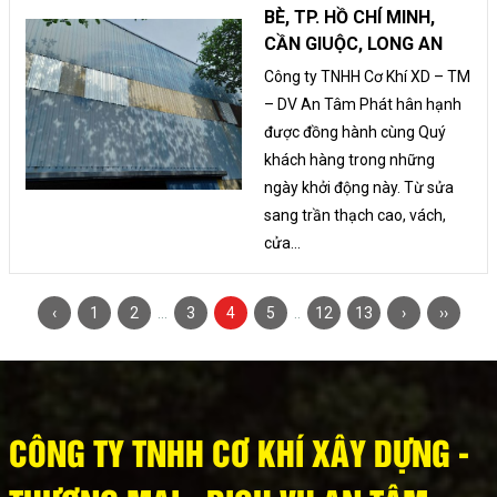
BÈ, TP. HỒ CHÍ MINH,
CẦN GIUỘC, LONG AN
Công ty TNHH Cơ Khí XD – TM
– DV An Tâm Phát hân hạnh
được đồng hành cùng Quý
khách hàng trong những
ngày khởi động này. Từ sửa
sang trần thạch cao, vách,
cửa...
‹
1
2
...
3
4
5
..
12
13
›
››
CÔNG TY TNHH CƠ KHÍ XÂY DỰNG -