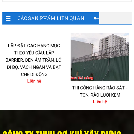
CÁC SẢN PHẨM LIÊN QUAN
LẮP ĐẶT CÁC HẠNG MỤC
THEO YÊU CẦU: LẮP
BARRIER, ĐÈN ÂM TRẦN, LỐI
ĐI BỘ, VÁCH NGĂN VÀ BẠT
CHE DI ĐỘNG
Liên hệ
THI CÔNG HÀNG RÀO SẮT -
TÔN, RÀO LƯỚI KẼM
Liên hệ