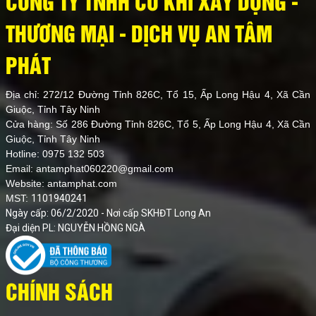
CÔNG TY TNHH CƠ KHÍ XÂY DỰNG -
THƯƠNG MẠI - DỊCH VỤ AN TÂM
PHÁT
Địa chỉ: 272/12 Đường Tỉnh 826C, Tổ 15, Ấp Long Hậu 4, Xã Cần
Giuộc, Tỉnh Tây Ninh
Cửa hàng: Số 286 Đường Tỉnh 826C, Tổ 5, Ấp Long Hậu 4, Xã Cần
Giuộc, Tỉnh Tây Ninh
Hotline: 0975 132 503
Email: antamphat060220@gmail.com
Website:
antamphat.com
MST:
1101940241
Ngày cấp: 06/2/2020 - Nơi cấp SKHĐT Long An
Đại diện PL: NGUYỄN HỒNG NGÀ
CHÍNH SÁCH