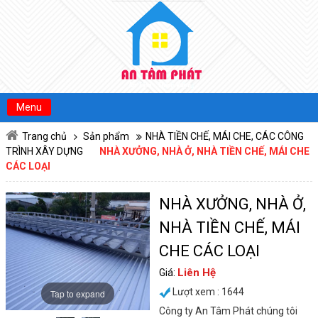
MENU
TRANG CHỦ
GIỚI THIỆU
Menu
DỊCH VỤ
Trang chủ
Sản phẩm
NHÀ TIỀN CHẾ, MÁI CHE, CÁC CÔNG
SẢN PHẨM
OPEN SUBMENU
TRÌNH XÂY DỰNG
NHÀ XƯỞNG, NHÀ Ở, NHÀ TIỀN CHẾ, MÁI CHE
CÁC LOẠI
TIN TỨC
NHÀ XƯỞNG, NHÀ Ở,
TUYỂN DỤNG
NHÀ TIỀN CHẾ, MÁI
LIÊN HỆ
CHE CÁC LOẠI
Liên Hệ
Giá:
Lượt xem : 1644
Tap to expand
Công ty An Tâm Phát chúng tôi